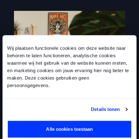
Wij plaatsen functionele cookies om deze website naar
behoren te laten functioneren, analytische cookies
waarmee wij het gebruik van de website kunnen meten,
en marketing cookies om jouw ervaring hier nog beter te
maken. Deze cookies gebruiken geen
persoonsgegevens.
Structured
data
Met structured data verbeteren wij de vindbaarheid
van je website door aanvullende informatie toe te
Details tonen
voegen, zoals reviews, levertijden, vacatures en
afbeeldingen. Dit kan je zichtbaarheid in de
zoekresultaten enorm verbeteren en het aantal klikken
Alle cookies toestaan
en conversies vergroten. Wij richten de structured