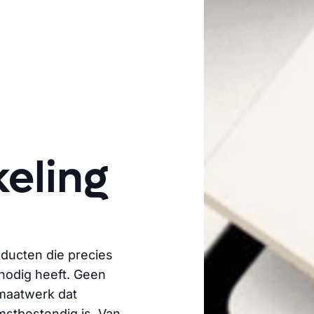
t
eling
oducten die precies
nodig heeft. Geen
maatwerk dat
mstbestendig is. Van