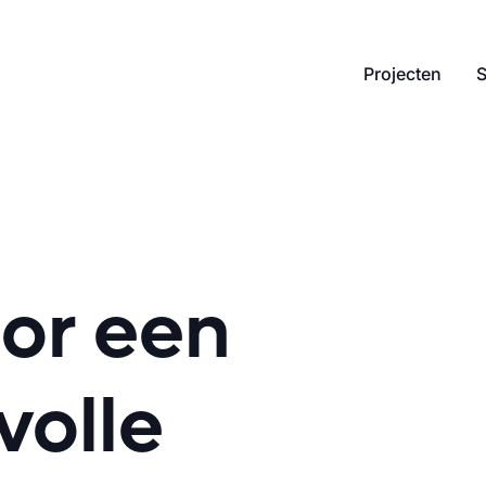
Projecten
S
oor een
volle