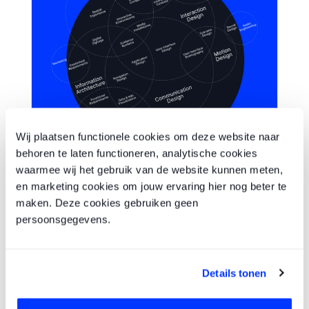
Wij plaatsen functionele cookies om deze website naar
behoren te laten functioneren, analytische cookies
1 year ago
door
Jörgen
waarmee wij het gebruik van de website kunnen meten,
Optimaliseer jouw digitale producten met
en marketing cookies om jouw ervaring hier nog beter te
strategisch UX design
maken. Deze cookies gebruiken geen
Wat houdt UX design precies in en waarom is het essentieel
persoonsgegevens.
voor het succes van digitale producten? Ontdek de kracht van
UX design.
Details tonen
UX & UI Design
Digitale Strategie
Onderhoud