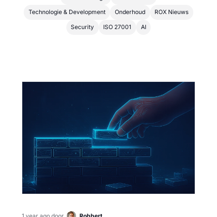
Technologie & Development
Onderhoud
ROX Nieuws
Security
ISO 27001
AI
1 year ago
door
Robbert