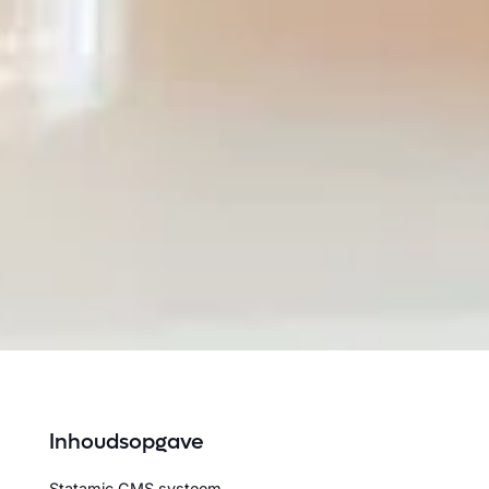
Inhoudsopgave
Statamic CMS systeem