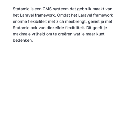
Statamic is een CMS systeem dat gebruik maakt van
het Laravel framework. Omdat het Laravel framework
enorme flexibiliteit met zich meebrengt, geniet je met
Statamic ook van diezelfde flexibiliteit. Dit geeft je
maximale vrijheid om te creëren wat je maar kunt
bedenken.
Website laten maken door ROX Digital
Agency
Als je op zoek bent naar de ontwikkeling van een op
maat gemaakte Statamic website, dan ben je bij ons
aan het juiste adres. Maar wist je dat we als
digital
agency
ook aanvullende diensten aanbieden om jouw
website tot het perfecte uithangbord te maken? Naast
ontwerp en ontwikkeling, bieden we ook herbouw en
uitbreiding van bestaande applicaties, evenals
ondersteuning en onderhoud voor jouw project.
Neem contact op