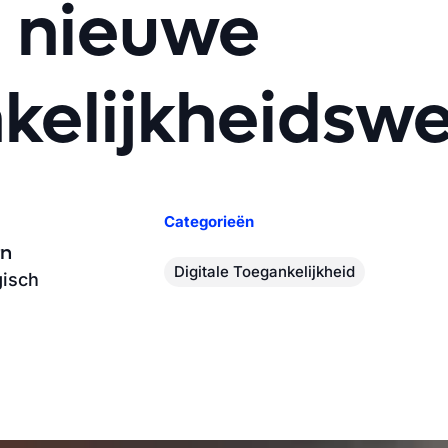
 nieuwe
kelijkheidswe
Categorieën
rn
Digitale Toegankelijkheid
gisch