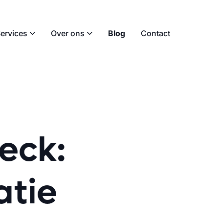
ervices
Over ons
Blog
Contact
eck:
atie