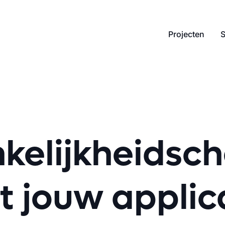
Projecten
S
kelijkheidsch
t jouw applic